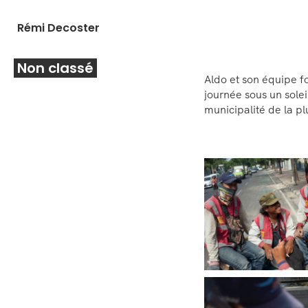
Skip
to
Rémi Decoster
content
Non classé
Aldo et son équipe fo
journée sous un soleil
municipalité de la pl